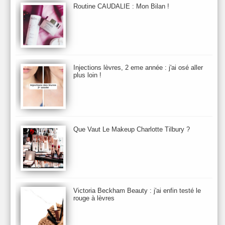
Bio Mécanique du Vieillissement
Bioderma
Bioeffect
Routine CAUDALIE : Mon Bilan !
Biolage
Biotherm
Bite Beauty
Blush
Bobbi Brown
Botanicals
Botimyst
Boucheron
bourjois
briogeo
Burberry
By Terry
Bybi
Carita
Caron
Caudalie
chanel
chantecaille
Charlotte Tilbury
cheveux
Chloé
Injections lèvres, 2 eme année : j'ai osé aller
Christophe Robin
CK
Clarins
Clarisonic
Cle de Peau
plus loin !
Clean Skin care
Clinique
collection maquillage printemps 2011
Collections Automne 2011
Collections Maquillage ETE 2011
Collections Noel 2011
Crème & Sérum
Darphin
Davines
Decleor
DecortIcon(s)
Que Vaut Le Makeup Charlotte Tilbury ?
Démaquillant & Nettoyant
Dermalogica
Dio
dior
Diptyque
Dolce & Gabbana
Dr Jackson's
Dr. Brandt
Dr. Hauschka
Dr. Renaud
Ecrinal
Elemis
Elixseri
Elizabeth Arden
Ella Baché
Ellis Fraas
En Vogue
Erborian
Ere Perez
Essie
Estee Lauder
ETE 2012
ETE 2013
ETE 2014
Victoria Beckham Beauty : j'ai enfin testé le
rouge à lèvres
Eucerine
Evolve
Eye Liner & Crayon
Fard à Paupières
Fenty Beauty
filorga
Fond de Teint
Foreo
Frederic Malle