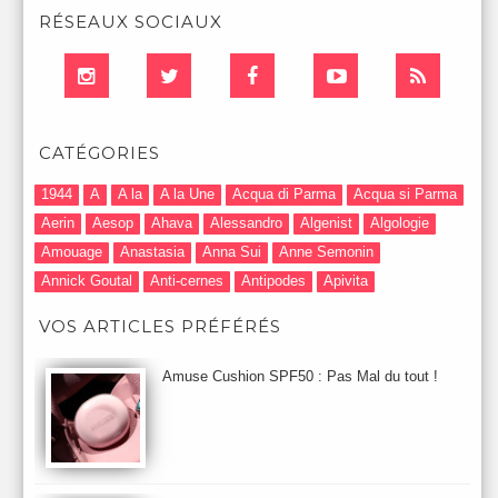
RÉSEAUX SOCIAUX
CATÉGORIES
1944
A
A la
A la Une
Acqua di Parma
Acqua si Parma
Aerin
Aesop
Ahava
Alessandro
Algenist
Algologie
Amouage
Anastasia
Anna Sui
Anne Semonin
Annick Goutal
Anti-cernes
Antipodes
Apivita
Après-Shampooing & Masque
Armani
Artdeco
Artis
VOS ARTICLES PRÉFÉRÉS
Astuces Maquillage
Atelier Cologne
Augustinus Bader
Aurelia London
Aurelia Probiotic
AUTOMNE 2012
Amuse Cushion SPF50 : Pas Mal du tout !
Automne 2013
Automne 2014
Aveda
Avene
Avène
Baija
Bain
Banc d'Essai
bareMinerals
Base
Bastide
BB et CC Crème
BDK
Beauty Battle
Beauty News
Beauty Relooking
Becca
Benefit