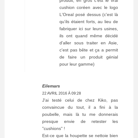
produit, en gros c'est le vrai
cushion coréen avec le logo
L'Oreal posé dessus (c'est là
qu'ils étaient forts, au lieu de
fabriquer ici sur leurs usines,
ils ont quand même décidé
d'aller sous traiter en Asie,
c'est pas bête et ça a permit
de faire un produit génial
pour leur gamme)
Eilemars
22 AVRIL 2016 À 09:28
J'ai testé celui de chez Kiko, pas
convaincue du tout, il a fini à la
poubelle, mais là tu me donnerais
presque envie de retester les
"cushions" !
Est-ce que la houpette se nettoie bien