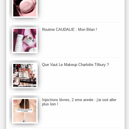
Baija
Bain
Banc d'Essai
bareMinerals
Base
Bastide
BB et CC Crème
BDK
Beauty Battle
Beauty News
Beauty Relooking
Becca
Benefit
Bio Mécanique du Vieillissement
Bioderma
Bioeffect
Routine CAUDALIE : Mon Bilan !
Biolage
Biotherm
Bite Beauty
Blush
Bobbi Brown
Botanicals
Botimyst
Boucheron
bourjois
briogeo
Burberry
By Terry
Bybi
Carita
Caron
Caudalie
chanel
chantecaille
Charlotte Tilbury
cheveux
Chloé
Que Vaut Le Makeup Charlotte Tilbury ?
Christophe Robin
CK
Clarins
Clarisonic
Cle de Peau
Clean Skin care
Clinique
collection maquillage printemps 2011
Collections Automne 2011
Collections Maquillage ETE 2011
Collections Noel 2011
Crème & Sérum
Darphin
Davines
Decleor
DecortIcon(s)
Injections lèvres, 2 eme année : j'ai osé aller
plus loin !
Démaquillant & Nettoyant
Dermalogica
Dio
dior
Diptyque
Dolce & Gabbana
Dr Jackson's
Dr. Brandt
Dr. Hauschka
Dr. Renaud
Ecrinal
Elemis
Elixseri
Elizabeth Arden
Ella Baché
Ellis Fraas
En Vogue
Erborian
Ere Perez