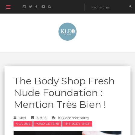
The Body Shop Fresh
Nude Foundation :
Mention Très Bien !
Kleo
4.8.16
10 Commentaires
A LA UNE
FOND DE TEINT
THE BODY SHOP