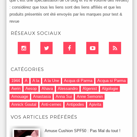
que c'est une spécialisation de ce blog et vu le volume des revues)
: considérez que tous les liens sont des liens affiliés et que les
produits présentés ont été envoyés par les marques pour test &
revue
RÉSEAUX SOCIAUX
CATÉGORIES
1944
A
A la
A la Une
Acqua di Parma
Acqua si Parma
Aerin
Aesop
Ahava
Alessandro
Algenist
Algologie
Amouage
Anastasia
Anna Sui
Anne Semonin
Annick Goutal
Anti-cernes
Antipodes
Apivita
Après-Shampooing & Masque
Armani
Artdeco
Artis
VOS ARTICLES PRÉFÉRÉS
Astuces Maquillage
Atelier Cologne
Augustinus Bader
Aurelia London
Aurelia Probiotic
AUTOMNE 2012
Amuse Cushion SPF50 : Pas Mal du tout !
Automne 2013
Automne 2014
Aveda
Avene
Avène