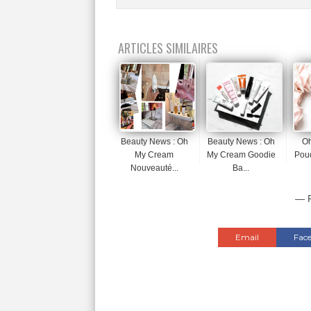
ARTICLES SIMILAIRES
Beauty News : Oh
Beauty News : Oh
O
My Cream
My Cream Goodie
Poud
Nouveauté...
Ba...
— P
Email
Fac