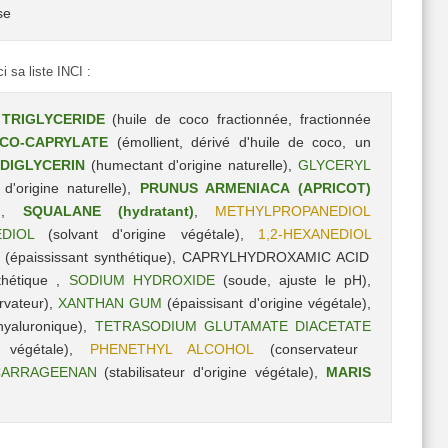
se
i sa liste INCI :
 TRIGLYCERIDE
(huile de coco fractionnée, fractionnée
CO-CAPRYLATE
(
émollient,
dérivé d'huile de coco, un
DIGLYCERIN
(humectant d'origine naturelle),
GLYCERYL
 d'origine naturelle),
PRUNUS ARMENIACA (APRICOT)
t),
SQUALANE (hydratant)
,
METHYLPROPANEDIOL
DIOL
(solvant
d'origine
végétale),
1,2-HEXANEDIOL
(
épaississant
synthétique
), CAPRYLHYDROXAMIC ACID
thétique
,
SODIUM HYDROXIDE
(soude, ajuste le pH),
rvateur),
XANTHAN GUM
(épaissisant d'origine végétale),
hyaluronique),
TETRASODIUM GLUTAMATE DIACETATE
e végétale),
PHENETHYL ALCOHOL
(conservateur
CARRAGEENAN
(stabilisateur d'origine végétale),
MARIS