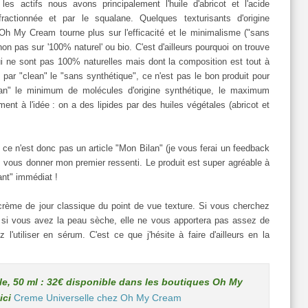
s actifs nous avons principalement l'huile d'abricot et l'acide
fractionnée et par le squalane. Quelques texturisants d'origine
Oh My Cream tourne plus sur l'efficacité et le minimalisme ("sans
non pas sur '100% naturel' ou bio. C'est d'ailleurs pourquoi on trouve
ne sont pas 100% naturelles mais dont la composition est tout à
 par "clean" le "sans synthétique", ce n'est pas le bon produit pour
n" le minimum de molécules d'origine synthétique, le maximum
ment à l'idée : on a des lipides par des huiles végétales (abricot et
 ce n'est donc pas un article "Mon Bilan" (je vous ferai un feedback
is vous donner mon premier ressenti. Le produit est super agréable à
tant" immédiat !
 crème de jour classique du point de vue texture. Si vous cherchez
u si vous avez la peau sèche, elle ne vous apportera pas assez de
'utiliser en sérum. C'est ce que j'hésite à faire d'ailleurs en la
e, 50 ml : 32€ disponible dans les boutiques Oh My
ici
Creme Universelle chez Oh My Cream