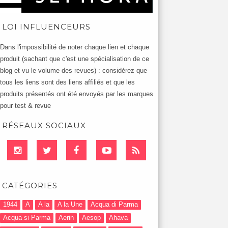
LOI INFLUENCEURS
Dans l'impossibilité de noter chaque lien et chaque
produit (sachant que c'est une spécialisation de ce
blog et vu le volume des revues) : considérez que
tous les liens sont des liens affiliés et que les
produits présentés ont été envoyés par les marques
pour test & revue
RÉSEAUX SOCIAUX
CATÉGORIES
1944
A
A la
A la Une
Acqua di Parma
Acqua si Parma
Aerin
Aesop
Ahava