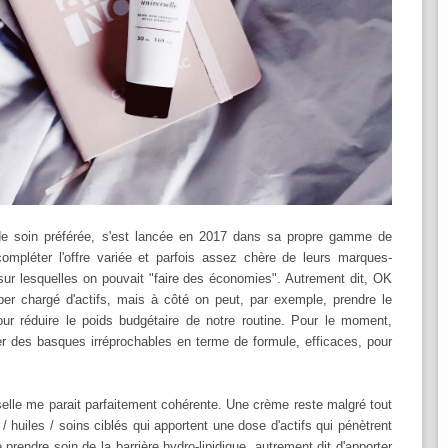
e soin préférée, s'est lancée en 2017 dans sa propre gamme de
compléter l'offre variée et parfois assez chère de leurs marques-
sur lesquelles on pouvait "faire des économies". Autrement dit, OK
er chargé d'actifs, mais à côté on peut, par exemple, prendre le
r réduire le poids budgétaire de notre routine. Pour le moment,
ser des basques irréprochables en terme de formule, efficaces, pour
selle me parait parfaitement cohérente. Une crème reste malgré tout
 huiles / soins ciblés qui apportent une dose d'actifs qui pénètrent
prendre soin de la barrière hydro-lipidique, autrement dit d'apporter