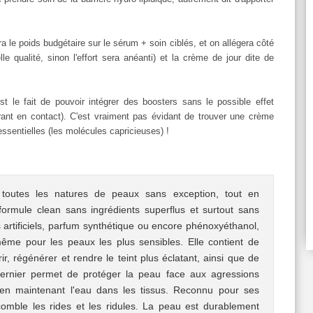
 le poids budgétaire sur le sérum + soin ciblés, et on allégera côté
elle qualité, sinon l'effort sera anéanti) et la crème de jour dite de
t le fait de pouvoir intégrer des boosters sans le possible effet
trant en contact). C'est vraiment pas évidant de trouver une crème
 essentielles (les molécules capricieuses) !
 toutes les natures de peaux sans exception, tout en
formule clean sans ingrédients superflus et surtout sans
 artificiels, parfum synthétique ou encore phénoxyéthanol,
même pour les peaux les plus sensibles. Elle contient de
rir, régénérer et rendre le teint plus éclatant, ainsi que de
 dernier permet de protéger la peau face aux agressions
t en maintenant l'eau dans les tissus. Reconnu pour ses
 comble les rides et les ridules. La peau est durablement