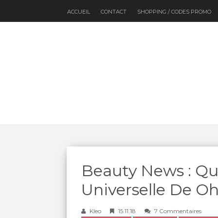
ACCUEIL
CONTACT
SHOPPING / CODES PROMO
Beauty News : Q
Universelle De O
Kleo
15.11.18
7 Commentaires