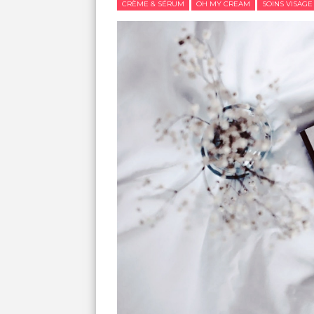
CRÈME & SÉRUM
OH MY CREAM
SOINS VISAGE