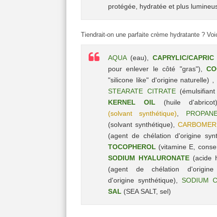
protégée, hydratée et plus lumineu
Tiendrait-on une parfaite crème hydratante ? Voic
AQUA
(eau),
CAPRYLIC/CAPRIC
pour enlever le côté "gras"),
CO
"silicone like" d'origine naturelle) ,
STEARATE
C
ITRATE
(émulsifiant
KERNEL OIL
(huile d'abrico
(solvant
synthétique
)
,
PROPANE
(solvant
synthétique
),
CARBOMER
(agent de chélation d'origine
syn
TOCOPHEROL
(vitamine E, conse
SODIUM HYALURONATE
(acide 
(agent de chélation d'origin
d'origine
synthétique
),
SODIUM 
SAL
(SEA SALT, sel)