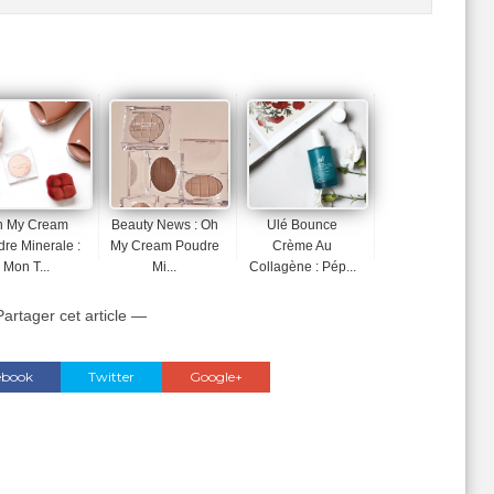
h My Cream
Beauty News : Oh
Ulé Bounce
re Minerale :
My Cream Poudre
Crème Au
Mon T...
Mi...
Collagène : Pép...
artager cet article —
ebook
Twitter
Google+