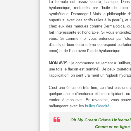
La formule est assez courte, basique. Dans le
hyaluronique, renforcés par l'huile de coco 
synthétique. Dommage ! Mais la philosophie d'
superflus, avec des actifs utiles à la peau"), et 
chez eux des marques comme Dermalogica, qui 
fait intéressante et honorable. Si vous entendez
vous. Si comme moi vous entendez par "clea
d'actifs et bien cette crème correspond parfaite
coco) et de l'eau avec l'acide hyaluronique.
MON AVIS
: je commence seulement à l'utiliser,
une fois le flacon est terminé). Je peux toutefo
l'application, on sent vraiment un "splash hydra
C'est une émulsion très fine, ce n'est pas une
quelque chose d'onctueux et bien relipidant, o
confort à mon avis. En revanche, vous pouvez l
mélangeant avec les
huiles Odacité
.
Oh My Cream Crème Universell
Cream et en ligne 