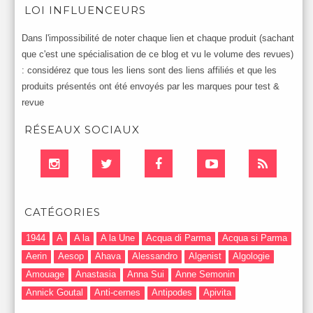
LOI INFLUENCEURS
Dans l'impossibilité de noter chaque lien et chaque produit (sachant
que c'est une spécialisation de ce blog et vu le volume des revues)
: considérez que tous les liens sont des liens affiliés et que les
produits présentés ont été envoyés par les marques pour test &
revue
RÉSEAUX SOCIAUX
CATÉGORIES
1944
A
A la
A la Une
Acqua di Parma
Acqua si Parma
Aerin
Aesop
Ahava
Alessandro
Algenist
Algologie
Amouage
Anastasia
Anna Sui
Anne Semonin
Annick Goutal
Anti-cernes
Antipodes
Apivita
Après-Shampooing & Masque
Armani
Artdeco
Artis