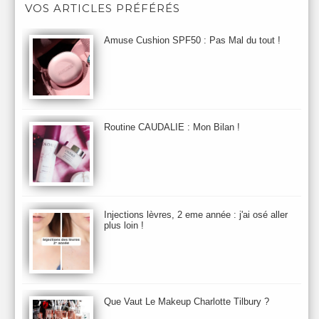
VOS ARTICLES PRÉFÉRÉS
Astuces Maquillage
Atelier Cologne
Augustinus Bader
Aurelia London
Aurelia Probiotic
AUTOMNE 2012
Amuse Cushion SPF50 : Pas Mal du tout !
Automne 2013
Automne 2014
Aveda
Avene
Avène
Baija
Bain
Banc d'Essai
bareMinerals
Base
Bastide
BB et CC Crème
BDK
Beauty Battle
Beauty News
Beauty Relooking
Becca
Benefit
Bio Mécanique du Vieillissement
Bioderma
Bioeffect
Routine CAUDALIE : Mon Bilan !
Biolage
Biotherm
Bite Beauty
Blush
Bobbi Brown
Botanicals
Botimyst
Boucheron
bourjois
briogeo
Burberry
By Terry
Bybi
Carita
Caron
Caudalie
chanel
chantecaille
Charlotte Tilbury
cheveux
Chloé
Injections lèvres, 2 eme année : j'ai osé aller
Christophe Robin
CK
Clarins
Clarisonic
Cle de Peau
plus loin !
Clean Skin care
Clinique
collection maquillage printemps 2011
Collections Automne 2011
Collections Maquillage ETE 2011
Collections Noel 2011
Crème & Sérum
Darphin
Davines
Decleor
DecortIcon(s)
Que Vaut Le Makeup Charlotte Tilbury ?
Démaquillant & Nettoyant
Dermalogica
Dio
dior
Diptyque