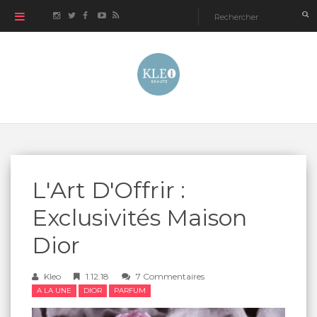
L'Art D'Offrir :
Exclusivités Maison
Dior
Kleo
1.12.18
7 Commentaires
A LA UNE
DIOR
PARFUM