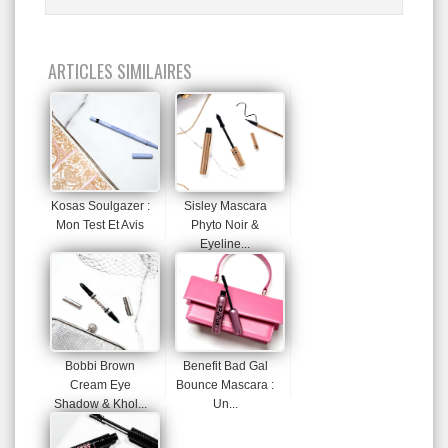
ARTICLES SIMILAIRES
Kosas Soulgazer :
Sisley Mascara
Mon Test Et Avis
Phyto Noir &
Eyeline...
Bobbi Brown
Benefit Bad Gal
Cream Eye
Bounce Mascara :
Shadow & Khol...
Un...