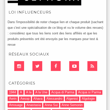
LOI INFLUENCEURS
Dans l'impossibilité de noter chaque lien et chaque produit (sachant
que c'est une spécialisation de ce blog et vu le volume des revues)
: considérez que tous les liens sont des liens affiliés et que les
produits présentés ont été envoyés par les marques pour test &
revue
RÉSEAUX SOCIAUX
CATÉGORIES
1944
A
A la
A la Une
Acqua di Parma
Acqua si Parma
Aerin
Aesop
Ahava
Alessandro
Algenist
Algologie
Amouage
Anastasia
Anna Sui
Anne Semonin