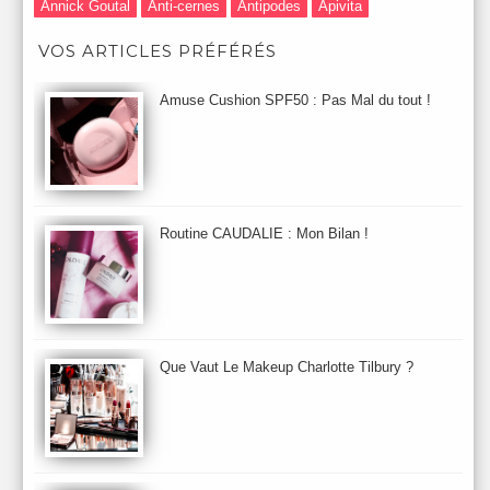
Annick Goutal
Anti-cernes
Antipodes
Apivita
Après-Shampooing & Masque
Armani
Artdeco
Artis
VOS ARTICLES PRÉFÉRÉS
Astuces Maquillage
Atelier Cologne
Augustinus Bader
Aurelia London
Aurelia Probiotic
AUTOMNE 2012
Amuse Cushion SPF50 : Pas Mal du tout !
Automne 2013
Automne 2014
Aveda
Avene
Avène
Baija
Bain
Banc d'Essai
bareMinerals
Base
Bastide
BB et CC Crème
BDK
Beauty Battle
Beauty News
Beauty Relooking
Becca
Benefit
Bio Mécanique du Vieillissement
Bioderma
Bioeffect
Routine CAUDALIE : Mon Bilan !
Biolage
Biotherm
Bite Beauty
Blush
Bobbi Brown
Botanicals
Botimyst
Boucheron
bourjois
briogeo
Burberry
By Terry
Bybi
Carita
Caron
Caudalie
chanel
chantecaille
Charlotte Tilbury
cheveux
Chloé
Que Vaut Le Makeup Charlotte Tilbury ?
Christophe Robin
CK
Clarins
Clarisonic
Cle de Peau
Clean Skin care
Clinique
collection maquillage printemps 2011
Collections Automne 2011
Collections Maquillage ETE 2011
Collections Noel 2011
Crème & Sérum
Darphin
Davines
Decleor
DecortIcon(s)