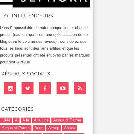
LOI INFLUENCEURS
Dans l'impossibilité de noter chaque lien et chaque
produit (sachant que c'est une spécialisation de ce
blog et vu le volume des revues) : considérez que
tous les liens sont des liens affiliés et que les
produits présentés ont été envoyés par les marques
pour test & revue
RÉSEAUX SOCIAUX
CATÉGORIES
1944
A
A la
A la Une
Acqua di Parma
Acqua si Parma
Aerin
Aesop
Ahava