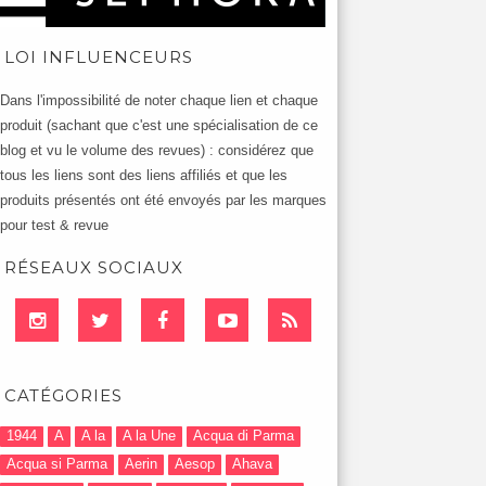
LOI INFLUENCEURS
Dans l'impossibilité de noter chaque lien et chaque
produit (sachant que c'est une spécialisation de ce
blog et vu le volume des revues) : considérez que
tous les liens sont des liens affiliés et que les
produits présentés ont été envoyés par les marques
pour test & revue
RÉSEAUX SOCIAUX
CATÉGORIES
1944
A
A la
A la Une
Acqua di Parma
Acqua si Parma
Aerin
Aesop
Ahava