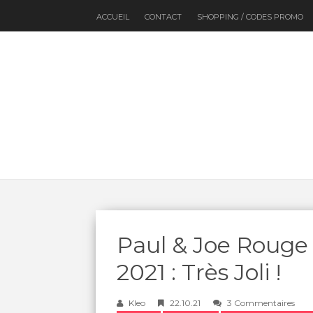
ACCUEIL
CONTACT
SHOPPING / CODES PROMO
Paul & Joe Rouge
2021 : Très Joli !
Kleo
22.10.21
3 Commentaires