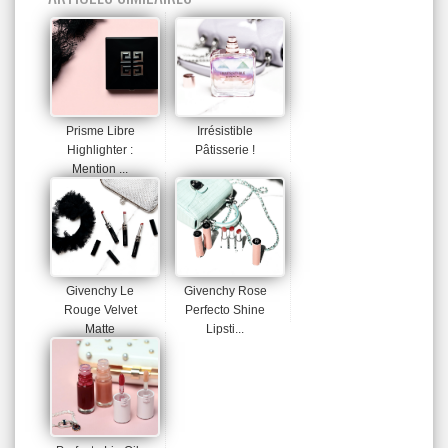
Prisme Libre
Irrésistible
Highlighter :
Pâtisserie !
Mention ...
Givenchy Le
Givenchy Rose
Rouge Velvet
Perfecto Shine
Matte
Lipsti...