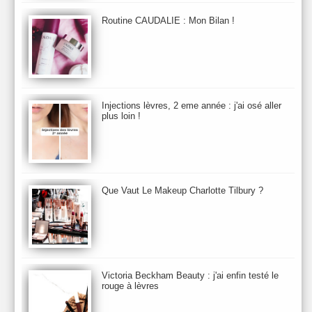
Beauty Relooking
Becca
Benefit
Bio Mécanique du Vieillissement
Bioderma
Bioeffect
Routine CAUDALIE : Mon Bilan !
Biolage
Biotherm
Bite Beauty
Blush
Bobbi Brown
Botanicals
Botimyst
Boucheron
bourjois
briogeo
Burberry
By Terry
Bybi
Carita
Caron
Caudalie
chanel
chantecaille
Charlotte Tilbury
cheveux
Chloé
Injections lèvres, 2 eme année : j'ai osé aller
Christophe Robin
CK
Clarins
Clarisonic
Cle de Peau
plus loin !
Clean Skin care
Clinique
collection maquillage printemps 2011
Collections Automne 2011
Collections Maquillage ETE 2011
Collections Noel 2011
Crème & Sérum
Darphin
Davines
Decleor
DecortIcon(s)
Que Vaut Le Makeup Charlotte Tilbury ?
Démaquillant & Nettoyant
Dermalogica
Dio
dior
Diptyque
Dolce & Gabbana
Dr Jackson's
Dr. Brandt
Dr. Hauschka
Dr. Renaud
Ecrinal
Elemis
Elixseri
Elizabeth Arden
Ella Baché
Ellis Fraas
En Vogue
Erborian
Ere Perez
Essie
Estee Lauder
ETE 2012
ETE 2013
ETE 2014
Victoria Beckham Beauty : j'ai enfin testé le
rouge à lèvres
Eucerine
Evolve
Eye Liner & Crayon
Fard à Paupières
Fenty Beauty
filorga
Fond de Teint
Foreo
Frederic Malle