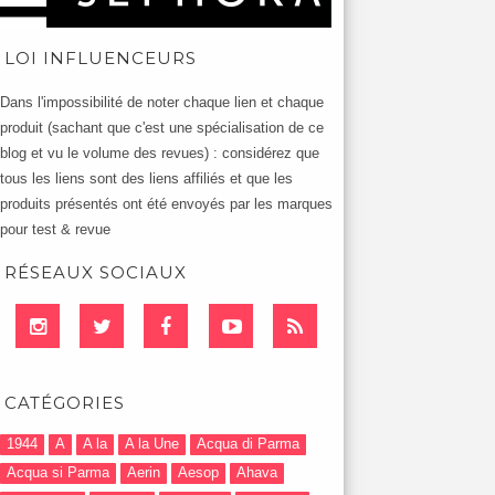
LOI INFLUENCEURS
Dans l'impossibilité de noter chaque lien et chaque
produit (sachant que c'est une spécialisation de ce
blog et vu le volume des revues) : considérez que
tous les liens sont des liens affiliés et que les
produits présentés ont été envoyés par les marques
pour test & revue
RÉSEAUX SOCIAUX
CATÉGORIES
1944
A
A la
A la Une
Acqua di Parma
Acqua si Parma
Aerin
Aesop
Ahava