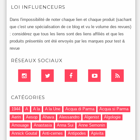
LOI INFLUENCEURS
Dans l'impossibilité de noter chaque lien et chaque produit (sachant
que c'est une spécialisation de ce blog et vu le volume des revues)
: considérez que tous les liens sont des liens affiliés et que les
produits présentés ont été envoyés par les marques pour test &
revue
RÉSEAUX SOCIAUX
CATÉGORIES
1944
A
A la
A la Une
Acqua di Parma
Acqua si Parma
Aerin
Aesop
Ahava
Alessandro
Algenist
Algologie
Amouage
Anastasia
Anna Sui
Anne Semonin
Annick Goutal
Anti-cernes
Antipodes
Apivita