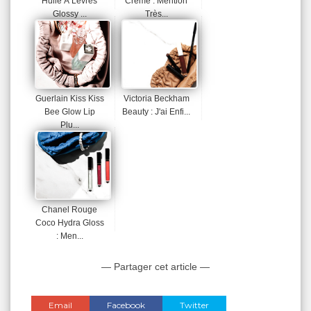
Huile À Lèvres
Creme : Mention
Glossy ...
Très...
Guerlain Kiss Kiss
Victoria Beckham
Bee Glow Lip
Beauty : J'ai Enfi...
Plu...
Chanel Rouge
Coco Hydra Gloss
: Men...
— Partager cet article —
Email
Facebook
Twitter