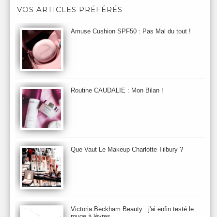
Après-Shampooing & Masque
Armani
Artdeco
Artis
VOS ARTICLES PRÉFÉRÉS
Astuces Maquillage
Atelier Cologne
Augustinus Bader
Aurelia London
Aurelia Probiotic
AUTOMNE 2012
Amuse Cushion SPF50 : Pas Mal du tout !
Automne 2013
Automne 2014
Aveda
Avene
Avène
Baija
Bain
Banc d'Essai
bareMinerals
Base
Bastide
BB et CC Crème
BDK
Beauty Battle
Beauty News
Beauty Relooking
Becca
Benefit
Bio Mécanique du Vieillissement
Bioderma
Bioeffect
Routine CAUDALIE : Mon Bilan !
Biolage
Biotherm
Bite Beauty
Blush
Bobbi Brown
Botanicals
Botimyst
Boucheron
bourjois
briogeo
Burberry
By Terry
Bybi
Carita
Caron
Caudalie
chanel
chantecaille
Charlotte Tilbury
cheveux
Chloé
Que Vaut Le Makeup Charlotte Tilbury ?
Christophe Robin
CK
Clarins
Clarisonic
Cle de Peau
Clean Skin care
Clinique
collection maquillage printemps 2011
Collections Automne 2011
Collections Maquillage ETE 2011
Collections Noel 2011
Crème & Sérum
Darphin
Davines
Decleor
DecortIcon(s)
Victoria Beckham Beauty : j'ai enfin testé le
rouge à lèvres
Démaquillant & Nettoyant
Dermalogica
Dio
dior
Diptyque