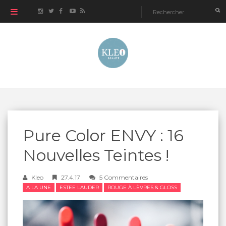
Pure Color ENVY : 16
Nouvelles Teintes !
Kleo
27.4.17
5 Commentaires
A LA UNE
ESTEE LAUDER
ROUGE À LÈVRES & GLOSS