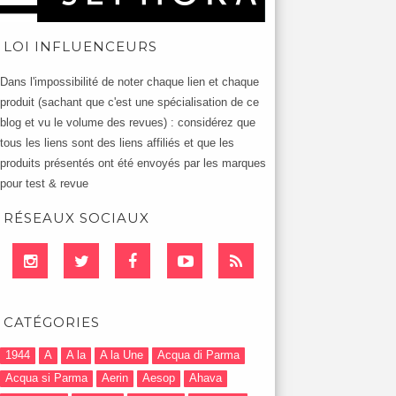
LOI INFLUENCEURS
Dans l'impossibilité de noter chaque lien et chaque
produit (sachant que c'est une spécialisation de ce
blog et vu le volume des revues) : considérez que
tous les liens sont des liens affiliés et que les
produits présentés ont été envoyés par les marques
pour test & revue
RÉSEAUX SOCIAUX
CATÉGORIES
1944
A
A la
A la Une
Acqua di Parma
Acqua si Parma
Aerin
Aesop
Ahava