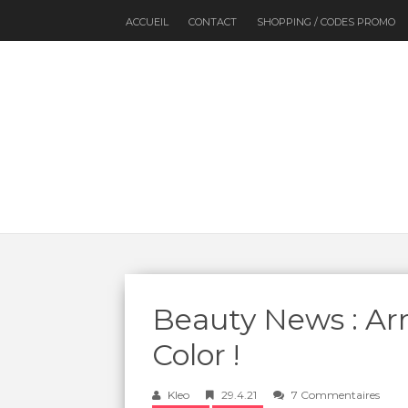
ACCUEIL
CONTACT
SHOPPING / CODES PROMO
Beauty News : A
Color !
Kleo
29.4.21
7 Commentaires