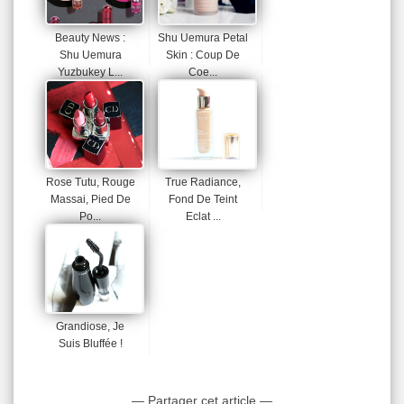
Beauty News :
Shu Uemura Petal
Shu Uemura
Skin : Coup De
Yuzbukey L...
Coe...
Rose Tutu, Rouge
True Radiance,
Massai, Pied De
Fond De Teint
Po...
Eclat ...
Grandiose, Je
Suis Bluffée !
— Partager cet article —