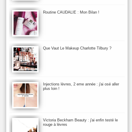
Beauty Relooking
Becca
Benefit
Bio Mécanique du Vieillissement
Bioderma
Bioeffect
Routine CAUDALIE : Mon Bilan !
Biolage
Biotherm
Bite Beauty
Blush
Bobbi Brown
Botanicals
Botimyst
Boucheron
bourjois
briogeo
Burberry
By Terry
Bybi
Carita
Caron
Caudalie
chanel
chantecaille
Charlotte Tilbury
cheveux
Chloé
Que Vaut Le Makeup Charlotte Tilbury ?
Christophe Robin
CK
Clarins
Clarisonic
Cle de Peau
Clean Skin care
Clinique
collection maquillage printemps 2011
Collections Automne 2011
Collections Maquillage ETE 2011
Collections Noel 2011
Crème & Sérum
Darphin
Davines
Decleor
DecortIcon(s)
Injections lèvres, 2 eme année : j'ai osé aller
plus loin !
Démaquillant & Nettoyant
Dermalogica
Dio
dior
Diptyque
Dolce & Gabbana
Dr Jackson's
Dr. Brandt
Dr. Hauschka
Dr. Renaud
Ecrinal
Elemis
Elixseri
Elizabeth Arden
Ella Baché
Ellis Fraas
En Vogue
Erborian
Ere Perez
Essie
Estee Lauder
ETE 2012
ETE 2013
ETE 2014
Victoria Beckham Beauty : j'ai enfin testé le
rouge à lèvres
Eucerine
Evolve
Eye Liner & Crayon
Fard à Paupières