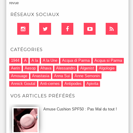
revue
RÉSEAUX SOCIAUX
CATÉGORIES
1944
A
A la
A la Une
Acqua di Parma
Acqua si Parma
Aerin
Aesop
Ahava
Alessandro
Algenist
Algologie
Amouage
Anastasia
Anna Sui
Anne Semonin
Annick Goutal
Anti-cernes
Antipodes
Apivita
Après-Shampooing & Masque
Armani
Artdeco
Artis
VOS ARTICLES PRÉFÉRÉS
Astuces Maquillage
Atelier Cologne
Augustinus Bader
Aurelia London
Aurelia Probiotic
AUTOMNE 2012
Amuse Cushion SPF50 : Pas Mal du tout !
Automne 2013
Automne 2014
Aveda
Avene
Avène
Baija
Bain
Banc d'Essai
bareMinerals
Base
Bastide
BB et CC Crème
BDK
Beauty Battle
Beauty News