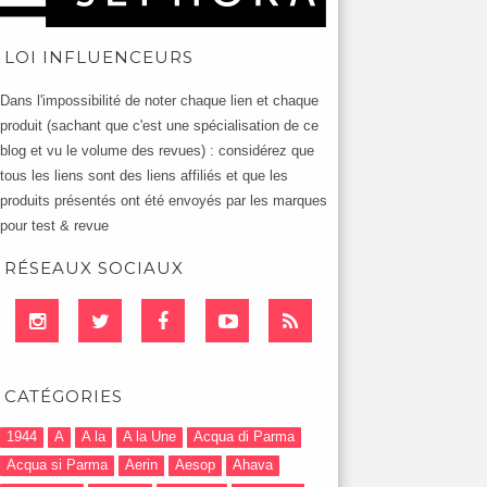
LOI INFLUENCEURS
Dans l'impossibilité de noter chaque lien et chaque
produit (sachant que c'est une spécialisation de ce
blog et vu le volume des revues) : considérez que
tous les liens sont des liens affiliés et que les
produits présentés ont été envoyés par les marques
pour test & revue
RÉSEAUX SOCIAUX
CATÉGORIES
1944
A
A la
A la Une
Acqua di Parma
Acqua si Parma
Aerin
Aesop
Ahava