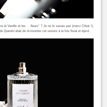
 la Vanille et les ... fleurs" ? Je ne le savais pas (merci Chloé !),
e Quentin était de ré-inventer cet univers à la fois floral et épicé :